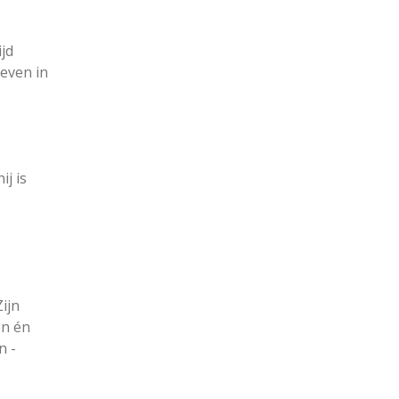
jd
leven in
j is
Zijn
en én
n -