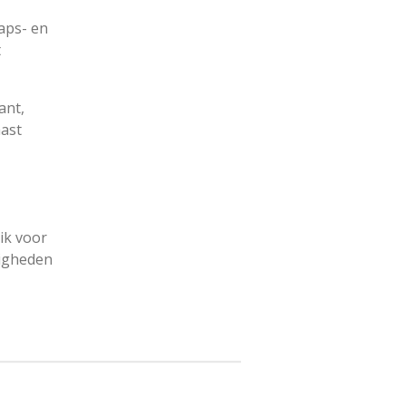
haps- en
t
ant,
aast
 ik voor
digheden