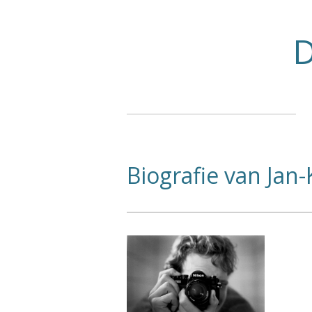
Ga
direct
D
naar
de
hoofdinhoud
Biografie van Jan