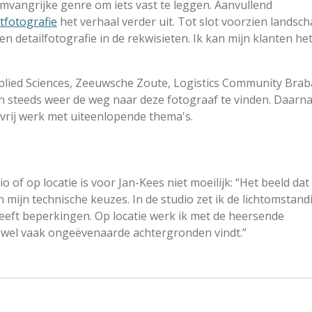
mvangrijke genre om iets vast te leggen. Aanvullend
tfotografie
het verhaal verder uit. Tot slot voorzien landsc
en detailfotografie in de rekwisieten. Ik kan mijn klanten he
plied Sciences, Zeeuwsche Zoute, Logistics Community Brab
n steeds weer de weg naar deze fotograaf te vinden. Daarn
vrij werk met uiteenlopende thema's.
o of op locatie is voor Jan-Kees niet moeilijk: “Het beeld dat
n mijn technische keuzes. In de studio zet ik de lichtomstan
eeft beperkingen. Op locatie werk ik met de heersende
er wel vaak ongeëvenaarde achtergronden vindt.”