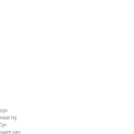
zijn
mdat hij
Zijn
 naam van