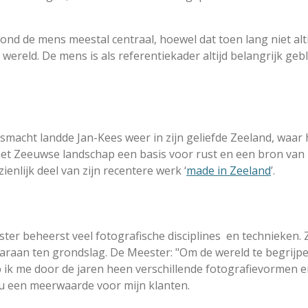
ond de mens meestal centraal, hoewel dat toen lang niet alti
 wereld.
De mens is als referentiekader altijd belangrijk geb
macht landde Jan-Kees weer in zijn geliefde Zeeland, waar hi
et Zeeuwse landschap een basis voor rust en een bron van
zienlijk deel van zijn recentere werk ‘
made in Zeeland
’.
ester beheerst veel fotografische disciplines en technieken. 
aaraan ten grondslag. De Meester: "Om de wereld te begrijp
b ik me door de jaren heen verschillende fotografievormen e
nu een meerwaarde voor mijn klanten.