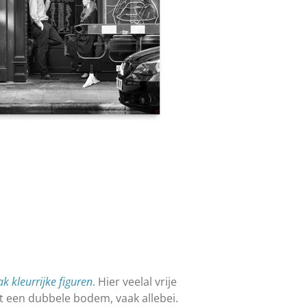
k kleurrijke figuren
.
Hier v
eelal vrije
t een dubbele bodem, vaak allebei.